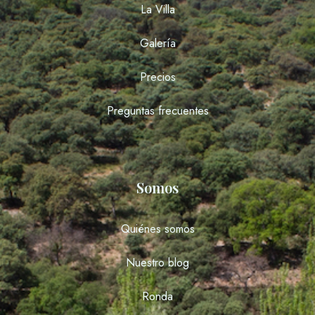
La Villa
Galería
Precios
Preguntas frecuentes
Somos
Quiénes somos
Nuestro blog
Ronda