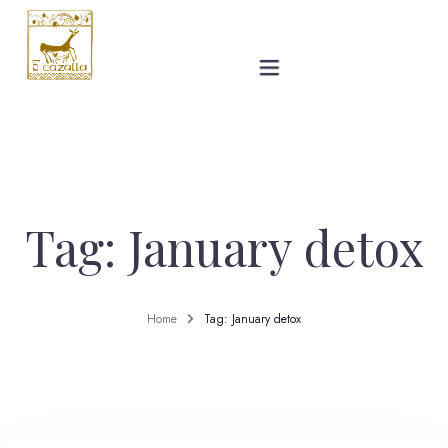
La Villa
Galería
Tag: January detox
Precios
Ronda
Home
Tag: January detox
Blog